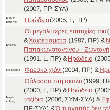
(2007, ΠΡ-ΣΥΛ)
Ηρώδειο
(2005, L, ΠΡ)
Κι αν τα
μάτια σου
Οι μεγαλύτερες επιτυχίες του
&
Χαιρετίσματα
(1987, ΠΡ) &
Ν
Κρύψου
Παπακωνσταντίνου - Ζωντανή 
(1991, L, ΠΡ) &
Ηρώδειο
(2005
Φρέσκο χιόνι
(2004, ΠΡ) &
Ηρώ
Μη φοβάσαι
Θάλασσα στη σκάλα
(1999, Π
(2000, L, ΠΡ) &
Ηρώδειο
(2005
ταξίδια
(2006, ΣΥΜ-ΣΥΛ) &
Εφ'
Μικρές
νοθείες
ΠΡ-ΣΥΛ) &
Ό,τι αγαπάς δεν τε