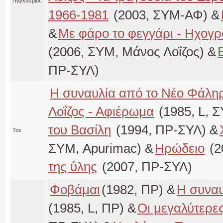
Παγκόσμιος
1966-1981
(2003, ΣΥΜ-ΑΦ) &
&
Με φάρο το φεγγάρι - Ηχογ
(2006, ΣΥΜ, Μάνος Λοΐζος) &
ΠΡ-ΣΥΛ)
Η συναυλία από το Νέο Φάλη
Λοΐζος - Αφιέρωμα
(1985, L, 
του Βασίλη
(1994, ΠΡ-ΣΥΛ) &
Τσε
ΣΥΜ, Apurimac) &
Ηρώδειο
(2
της ύλης
(2007, ΠΡ-ΣΥΛ)
Φοβάμαι
(1982, ΠΡ) &
Η συναυ
(1985, L, ΠΡ) &
Οι μεγαλύτερες