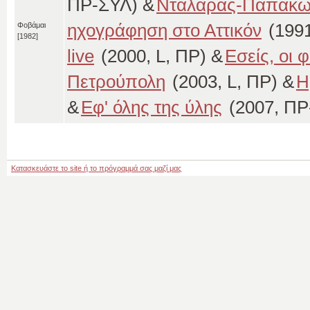
ΠΡ-ΣΥΛ) &
Νταλάρας-Παπακων
ηχογράφηση στο Αττικόν
(1991
Φοβάμαι
[1982]
live
(2000, L, ΠΡ) &
Εσείς, οι φ
Πετρούπολη
(2003, L, ΠΡ) &
Η
&
Εφ' όλης της ύλης
(2007, ΠΡ
Κατασκευάστε το site ή το πρόγραμμά σας μαζί μας