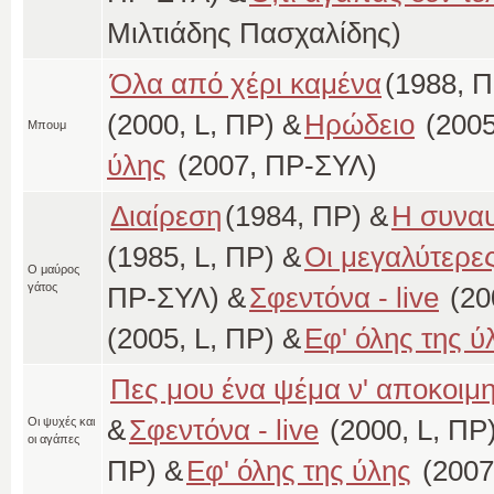
Μιλτιάδης Πασχαλίδης)
Όλα από χέρι καμένα
(1988, Π
(2000, L, ΠΡ) &
Ηρώδειο
(2005
Μπουμ
ύλης
(2007, ΠΡ-ΣΥΛ)
Διαίρεση
(1984, ΠΡ) &
Η συναυ
(1985, L, ΠΡ) &
Οι μεγαλύτερες
Ο μαύρος
γάτος
ΠΡ-ΣΥΛ) &
Σφεντόνα - live
(20
(2005, L, ΠΡ) &
Εφ' όλης της ύ
Πες μου ένα ψέμα ν' αποκοιμ
&
Σφεντόνα - live
(2000, L, ΠΡ
Οι ψυχές και
οι αγάπες
ΠΡ) &
Εφ' όλης της ύλης
(2007