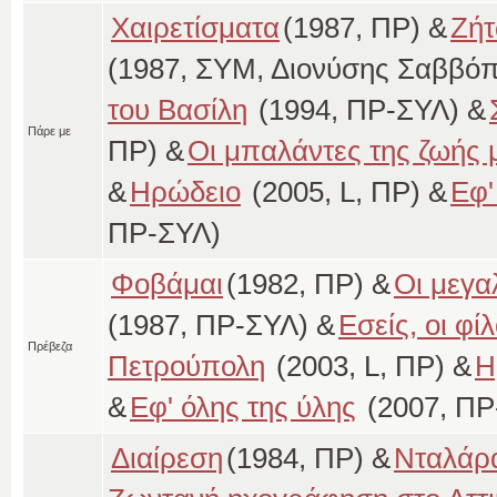
Χαιρετίσματα
(1987, ΠΡ) &
Ζήτ
(1987, ΣΥΜ, Διονύσης Σαββόπ
του Βασίλη
(1994, ΠΡ-ΣΥΛ) &
Πάρε με
ΠΡ) &
Οι μπαλάντες της ζωής 
&
Ηρώδειο
(2005, L, ΠΡ) &
Εφ'
ΠΡ-ΣΥΛ)
Φοβάμαι
(1982, ΠΡ) &
Οι μεγα
(1987, ΠΡ-ΣΥΛ) &
Εσείς, οι φίλ
Πρέβεζα
Πετρούπολη
(2003, L, ΠΡ) &
Η
&
Εφ' όλης της ύλης
(2007, ΠΡ
Διαίρεση
(1984, ΠΡ) &
Νταλάρ