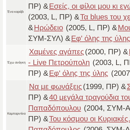
ΠΡ) &
Εσείς, οι φίλοι μου κι ε
Ένα καράβι
(2003, L, ΠΡ) &
Τα blues του χ
&
Ηρώδειο
(2005, L, ΠΡ) &
Μου
ΣΥΜ-ΣΥΛ) &
Εφ' όλης της ύλη
Χαμένες αγάπες
(2000, ΠΡ) &
- Live Πετρούπολη
(2003, L, Π
Έχω ανάγκη
ΠΡ) &
Εφ' όλης της ύλης
(2007
Να με φωνάξεις
(1999, ΠΡ) &
ΠΡ) &
40 μεγάλα τραγούδια το
Παπαδόπουλου
(2004, ΣΥΜ-Α
Καμπαρντίνα
ΠΡ) &
Του κόσμου οι Κυριακές.
Παπαδόπουλος
(2006, ΣΥΜ-Α