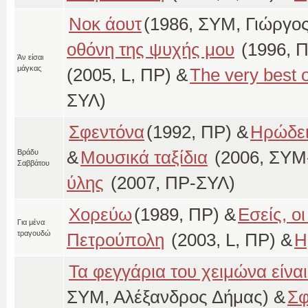
Νοκ άουτ
(1986, ΣΥΜ, Γιώργος
οθόνη της ψυχής μου
(1996, 
Άν είσαι
μάγκας
(2005, L, ΠΡ) &
The very best 
ΣΥΛ)
Σφεντόνα
(1992, ΠΡ) &
Ηρώδε
&
Μουσικά ταξίδια
(2006, ΣΥΜ
Βράδυ
Σαββάτου
ύλης
(2007, ΠΡ-ΣΥΛ)
Χορεύω
(1989, ΠΡ) &
Εσείς, οι
Για μένα
τραγουδώ
Πετρούπολη
(2003, L, ΠΡ) &
Η
Τα φεγγάρια του χειμώνα είνα
ΣΥΜ, Αλέξανδρος Δήμας) &
Σφ