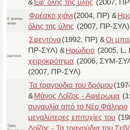
&
Εφ' όλης της ύλης
(2007, ΠΡ
Φρέσκο χιόνι
(2004, ΠΡ) &
Ηρώ
Σ’ αγαπάω
ακόμα
όλης της ύλης
(2007, ΠΡ-ΣΥΛ)
Σφεντόνα
(1992, ΠΡ) &
Οι μπα
ΠΡ-ΣΥΛ) &
Ηρώδειο
(2005, L,
Σφεντόνα
χειροκρότημα
(2006, ΣΥΜ-ΣΥΛ
(2007, ΠΡ-ΣΥΛ)
Τα τραγούδια του δρόμου
(197
&
Μάνος Λοΐζος - Αφιέρωμα
(1
συναυλία από το Νέο Φάληρο
μεγαλύτερες επιτυχίες του
(19
Λοΐζος - Τα τραγούδια του Σεβ
Τρίτος