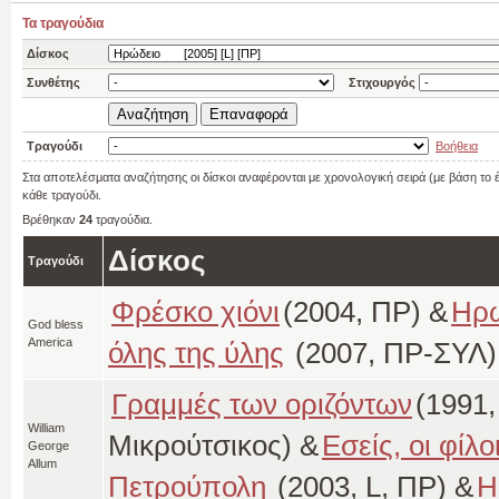
Τα τραγούδια
Δίσκος
Συνθέτης
Στιχουργός
Τραγούδι
Βοήθεια
Στα αποτελέσματα αναζήτησης οι δίσκοι αναφέρονται με χρονολογική σειρά (με βάση το
κάθε τραγούδι.
Βρέθηκαν
24
τραγούδια.
Δίσκος
Τραγούδι
Φρέσκο χιόνι
(2004, ΠΡ) &
Ηρώ
God bless
America
όλης της ύλης
(2007, ΠΡ-ΣΥΛ)
Γραμμές των οριζόντων
(1991
William
Μικρούτσικος) &
Εσείς, οι φίλο
George
Allum
Πετρούπολη
(2003, L, ΠΡ) &
Η