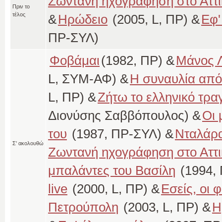
Ζωντανή ηχογράφηση στο Αττι
Πριν το
τέλος
&
Ηρώδειο
(2005, L, ΠΡ) &
Εφ'
ΠΡ-ΣΥΛ)
Φοβάμαι
(1982, ΠΡ) &
Μάνος Λ
L, ΣΥΜ-ΑΦ) &
Η συναυλία από
L, ΠΡ) &
Ζήτω το ελληνικό τρα
Διονύσης Σαββόπουλος) &
Οι 
του
(1987, ΠΡ-ΣΥΛ) &
Νταλάρα
Σ' ακολουθώ
Ζωντανή ηχογράφηση στο Αττι
μπαλάντες του Βασίλη
(1994,
live
(2000, L, ΠΡ) &
Εσείς, οι φ
Πετρούπολη
(2003, L, ΠΡ) &
Η