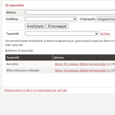
Τα τραγούδια
Δίσκος
Συνθέτης
Στιχουργός
Τραγούδι
Βοήθεια
Στα αποτελέσματα αναζήτησης οι δίσκοι αναφέρονται με χρονολογική σειρά (με βάση το
κάθε τραγούδι.
Βρέθηκαν
2
τραγούδια.
Τραγούδι
Δίσκος
Δυο φίλοι
δίσκος 45 στροφών Βασίλη Αρχιτεκτονίδη (1)
(1
Φίλοι καλοί μου κι αδερφοί
δίσκος 45 στροφών Βασίλη Αρχιτεκτονίδη (1)
(1
Κατασκευάστε το site ή το πρόγραμμά σας μαζί μας