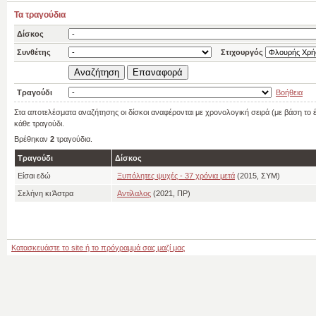
Τα τραγούδια
Δίσκος
Συνθέτης
Στιχουργός
Τραγούδι
Βοήθεια
Στα αποτελέσματα αναζήτησης οι δίσκοι αναφέρονται με χρονολογική σειρά (με βάση το
κάθε τραγούδι.
Βρέθηκαν
2
τραγούδια.
Τραγούδι
Δίσκος
Είσαι εδώ
Ξυπόλητες ψυχές - 37 χρόνια μετά
(2015, ΣΥΜ)
Σελήνη κι Άστρα
Αντίλαλος
(2021, ΠΡ)
Κατασκευάστε το site ή το πρόγραμμά σας μαζί μας