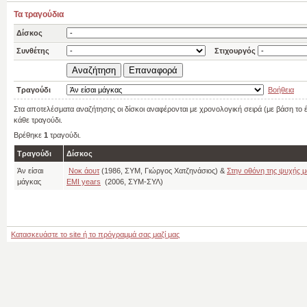
Τα τραγούδια
Δίσκος
Συνθέτης
Στιχουργός
Τραγούδι
Βοήθεια
Στα αποτελέσματα αναζήτησης οι δίσκοι αναφέρονται με χρονολογική σειρά (με βάση το
κάθε τραγούδι.
Βρέθηκε
1
τραγούδι.
Τραγούδι
Δίσκος
Άν είσαι
Νοκ άουτ
(1986, ΣΥΜ, Γιώργος Χατζηνάσιος) &
Στην οθόνη της ψυχής 
μάγκας
EMI years
(2006, ΣΥΜ-ΣΥΛ)
Κατασκευάστε το site ή το πρόγραμμά σας μαζί μας